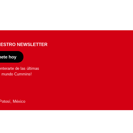
UESTRO NEWSLETTER
ete hoy
enterarte de las últimas
l mundo Cummins!
Potosí, México