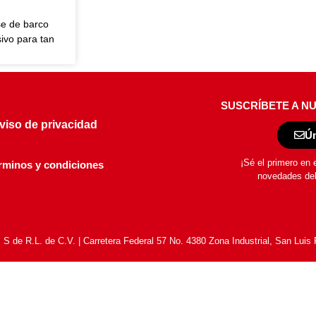
se de barco
sivo para tan
SUSCRÍBETE A N
viso de privacidad
Ún
¡Sé el primero en 
rminos y condiciones
novedades de
 de R.L. de C.V. | Carretera Federal 57 No. 4380 Zona Industrial, San Luis 