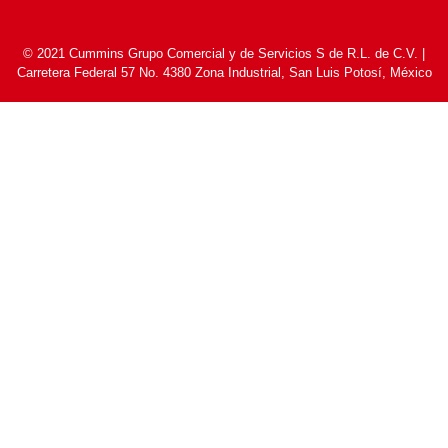
© 2021 Cummins Grupo Comercial y de Servicios S de R.L. de C.V. |
Carretera Federal 57 No. 4380 Zona Industrial, San Luis Potosí, México