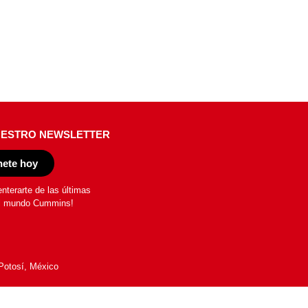
UESTRO NEWSLETTER
ete hoy
enterarte de las últimas
l mundo Cummins!
Potosí, México