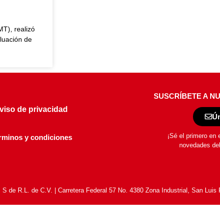
T), realizó
luación de
SUSCRÍBETE A N
viso de privacidad
Ún
¡Sé el primero en 
rminos y condiciones
novedades de
 de R.L. de C.V. | Carretera Federal 57 No. 4380 Zona Industrial, San Luis 