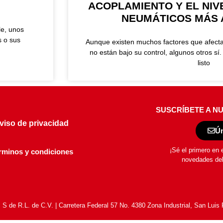
ACOPLAMIENTO Y EL NIVE
NEUMÁTICOS MÁS
le, unos
s o sus
Aunque existen muchos factores que afecta
no están bajo su control, algunos otros sí
listo
SUSCRÍBETE A N
viso de privacidad
Ún
¡Sé el primero en 
rminos y condiciones
novedades de
 de R.L. de C.V. | Carretera Federal 57 No. 4380 Zona Industrial, San Luis 